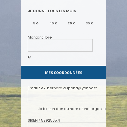
JE DONNE TOUS LES MOIS
5
€
10
€
20
€
30
€
Montant libre
€
MES COORDONNÉES
Email
*
ex. bernard.dupond@yahoo.fr
Je fais un don au nom d'une organisation ou d'u
SIREN
*
539250571