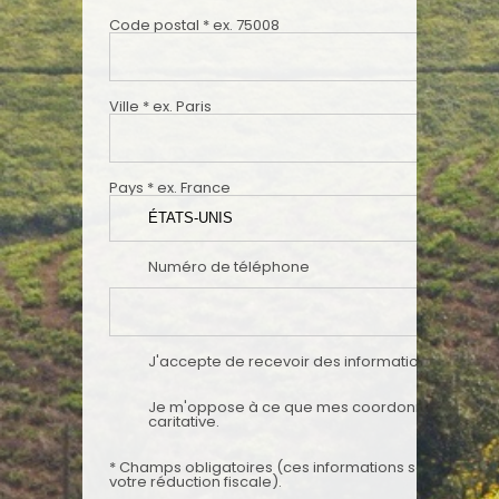
Code postal
*
ex. 75008
Ville
*
ex. Paris
Pays
*
ex. France
Numéro de téléphone
J'accepte de recevoir des informations du CCFD-
Je m'oppose à ce que mes coordonnées soient ut
caritative.
*
Champs obligatoires (ces informations sont notamment indispensables pour bénéficier de
votre réduction fiscale).