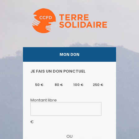
CCFD-
Terre
Solidaire
MON DON
JE FAIS UN DON PONCTUEL
50
€
80
€
100
€
250
€
Montant libre
€
OU