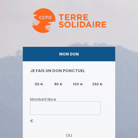
CCFD-
Terre
Solidaire
MON DON
JE FAIS UN DON PONCTUEL
50
€
80
€
100
€
250
€
Montant libre
€
OU