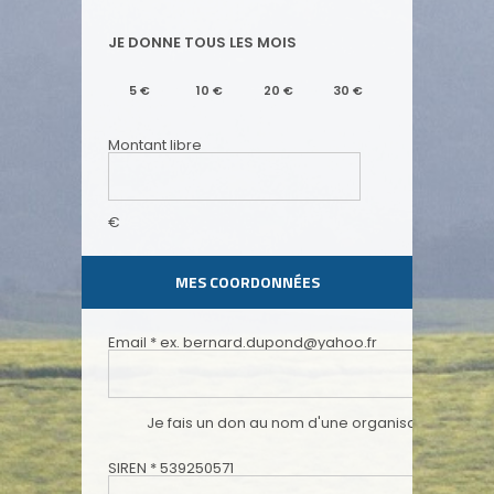
JE DONNE TOUS LES MOIS
5
€
10
€
20
€
30
€
Montant libre
€
MES COORDONNÉES
Email
*
ex. bernard.dupond@yahoo.fr
Je fais un don au nom d'une organisation ou d'u
SIREN
*
539250571